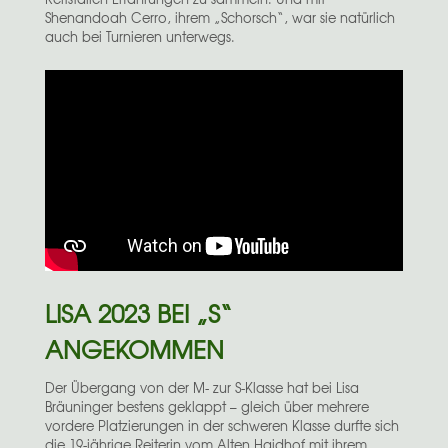
Shenandoah Cerro, ihrem „Schorsch“, war sie natürlich
auch bei Turnieren unterwegs.
LISA 2023 BEI „S“
ANGEKOMMEN
Der Übergang von der M- zur S-Klasse hat bei Lisa
Bräuninger bestens geklappt – gleich über mehrere
vordere Platzierungen in der schweren Klasse durfte sich
die 19-jährige Reiterin vom Alten Haidhof mit ihrem