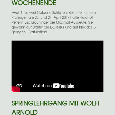
WOCHENENDE
Zwei Ritte, zwei Goldene Schleifen: Beim Reitturnier in
Pfullingen am 23. und 24. April 2017 hatte Haidhof-
Reiterin Lisa Bräuninger die Maximal-Ausbeute. Sie
gewann auf Walter die E-Dressur und auf Klex das E-
Springen. Gratulation!
SPRINGLEHRGANG MIT WOLFI
ARNOLD