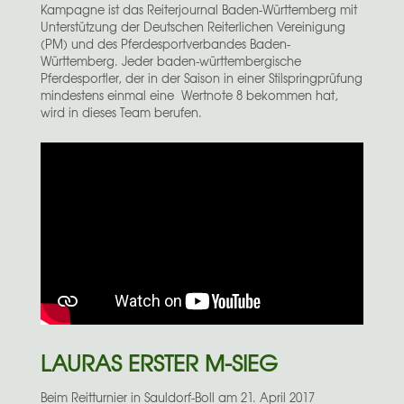
Kampagne ist das Reiterjournal Baden-Württemberg mit
Unterstützung der Deutschen Reiterlichen Vereinigung
(PM) und des Pferdesportverbandes Baden-
Württemberg. Jeder baden-württembergische
Pferdesportler, der in der Saison in einer Stilspringprüfung
mindestens einmal eine Wertnote 8 bekommen hat,
wird in dieses Team berufen.
LAURAS ERSTER M-SIEG
Beim Reitturnier in Sauldorf-Boll am 21. April 2017