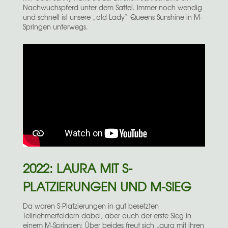
Nachwuchspferd unter dem Sattel. Immer noch wendig
und schnell ist unsere „old Lady“ Queens Sunshine in M-
Springen unterwegs.
2022: LAURA MIT S-
PLATZIERUNGEN UND M-SIEG
Da waren S-Platzierungen in gut besetzten
Teilnehmerfeldern dabei, aber auch der erste Sieg in
einem M-Springen: Über beides freut sich Laura mit ihren