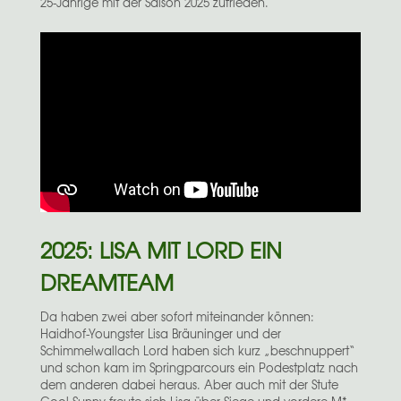
25-Jährige mit der Saison 2025 zufrieden.
2025: LISA MIT LORD EIN
DREAMTEAM
Da haben zwei aber sofort miteinander können:
Haidhof-Youngster Lisa Bräuninger und der
Schimmelwallach Lord haben sich kurz „beschnuppert“
und schon kam im Springparcours ein Podestplatz nach
dem anderen dabei heraus. Aber auch mit der Stute