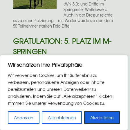
(WN 8,0) und Dritte im
Springreiter-Wettebwerb.
Auch in der Dressur reichte
es zu einer Platzierung – mit Walter wurde sie den dem
50 Teilnehmer starken Feld Elfte.
GRATULATION: 5. PLATZ IM M-
SPRINGEN
Im Umlauf hatte sie zwar einen Fehler, aber mit der
Wir schätzen Ihre Privatsphäre
schnellsten Zeit war sie doch noch für die Siegerrunde
qualifiziert: Laura freute sich am letzten August-Sonntag
Wir verwenden Cookies, um Ihr Surferlebnis zu
2016 am Ende über einen guten 5. Platz beim M-
verbessern, personalisierte Anzeigen oder Inhalte
Springen. Bereits am Vortag hatte sie mit Queen’s
bereitzustellen und unseren Datenverkehr zu
Sunshine in einem M-Springen den gleichen Rang
belegt.
analysieren. Indem Sie auf „Alle akzeptieren“ klicken,
stimmen Sie unserer Verwendung von Cookies zu.
Anpassen
Alle ablehnen
Akzeptieren