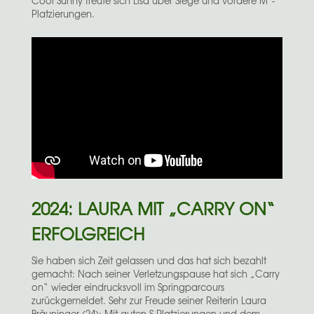
Cool Sunny freute sich Lisa über Siege und vordere M*-
Platzierungen.
2024: LAURA MIT „CARRY ON“
ERFOLGREICH
Sie haben sich Zeit gelassen und das hat sich bezahlt
gemacht: Nach seiner Verletzungspause hat sich „Carry
on“ wieder eindrucksvoll im Springparcours
zurückgemeldet. Sehr zur Freude seiner Reiterin Laura
Bräuninger (24): Mit guten S-Platzierungen und dem