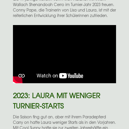
Wallach Shenandoah Cerro im Turnier-Jahr 2023 freuen.
Conny Pape, die Trainerin von Lisa und Laura, ist mit der
reiterlichen Entwicklung ihrer Schülerinnen zufrieden.
2023: LAURA MIT WENIGER
TURNIER-STARTS
Die Saison fing gut an, aber mit ihrem Paradepferd
Carry on hatte Laura weniger Starts als in den Vorjahren.
Mit Cool Sunny hatte sie zur zweiten Jahreshälfte ein