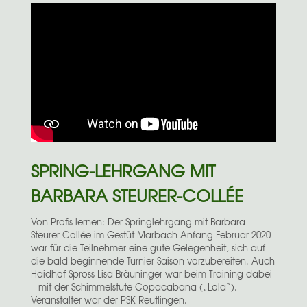
SPRING-LEHRGANG MIT
BARBARA STEURER-COLLÉE
Von Profis lernen: Der Springlehrgang mit Barbara
Steurer-Collée im Gestüt Marbach Anfang Februar 2020
war für die Teilnehmer eine gute Gelegenheit, sich auf
die bald beginnende Turnier-Saison vorzubereiten. Auch
Haidhof-Spross Lisa Bräuninger war beim Training dabei
– mit der Schimmelstute Copacabana („Lola“).
Veranstalter war der PSK Reutlingen.