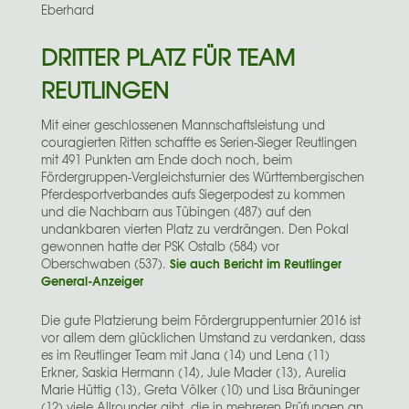
Eberhard
DRITTER PLATZ FÜR TEAM
REUTLINGEN
Mit einer geschlossenen Mannschaftsleistung und
couragierten Ritten schaffte es Serien-Sieger Reutlingen
mit 491 Punkten am Ende doch noch, beim
Fördergruppen-Vergleichsturnier des Württembergischen
Pferdesportverbandes aufs Siegerpodest zu kommen
und die Nachbarn aus Tübingen (487) auf den
undankbaren vierten Platz zu verdrängen. Den Pokal
gewonnen hatte der PSK Ostalb (584) vor
Sie auch Bericht im Reutlinger
Oberschwaben (537).
General-Anzeiger
Die gute Platzierung beim Fördergruppenturnier 2016 ist
vor allem dem glücklichen Umstand zu verdanken, dass
es im Reutlinger Team mit Jana (14) und Lena (11)
Erkner, Saskia Hermann (14), Jule Mader (13), Aurelia
Marie Hüttig (13), Greta Völker (10) und Lisa Bräuninger
(12) viele Allrounder gibt, die in mehreren Prüfungen an