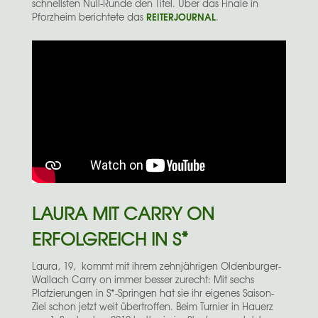
schnellsten Null-Runde den Titel. Über das Finale in
REITERJOURNAL
Pforzheim berichtete das
.
LAURA MIT CARRY ON
ERFOLGREICH IN S*
Laura, 19, kommt mit ihrem zehnjährigen Oldenburger-
Wallach Carry on immer besser zurecht: Mit sechs
Platzierungen in S*-Springen hat sie ihr eigenes Saison-
Ziel schon jetzt weit übertroffen. Beim Turnier in Hauerz