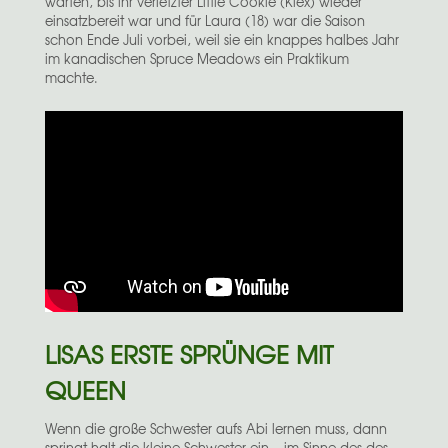
warten, bis ihr verletzter Little Cookie (Klex) wieder
einsatzbereit war und für Laura (18) war die Saison
schon Ende Juli vorbei, weil sie ein knappes halbes Jahr
im kanadischen Spruce Meadows ein Praktikum
machte.
LISAS ERSTE SPRÜNGE MIT
QUEEN
Wenn die große Schwester aufs Abi lernen muss, dann
springt halt die kleine Schwester ein – im Sinne des des