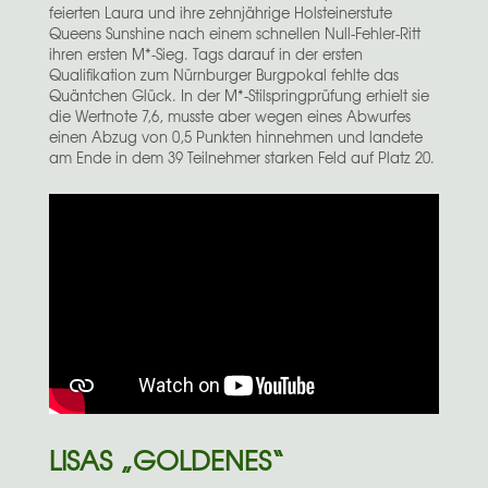
feierten Laura und ihre zehnjährige Holsteinerstute
Queens Sunshine nach einem schnellen Null-Fehler-Ritt
ihren ersten M*-Sieg. Tags darauf in der ersten
Qualifikation zum Nürnburger Burgpokal fehlte das
Quäntchen Glück. In der M*-Stilspringprüfung erhielt sie
die Wertnote 7,6, musste aber wegen eines Abwurfes
einen Abzug von 0,5 Punkten hinnehmen und landete
am Ende in dem 39 Teilnehmer starken Feld auf Platz 20.
LISAS „GOLDENES“