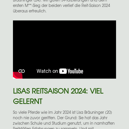
ersten M**-Sieg der beiden verlief die Reit-Saison 2024
überaus erfreulich.
LISAS REITSAISON 2024: VIEL
GELERNT
So viele Pferde wie im Jahr 2024 ist Lisa Bräuninger (20)
noch nie zuvor geritten. Der Grund: Sie hat das Jahr
zwischen Schule und Studium genutzt, um in namhaften
Reitställen Erfahrungen zu sammeln. Und mit