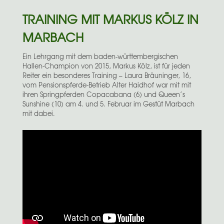
TRAINING MIT MARKUS KÖLZ IN
MARBACH
Ein Lehrgang mit dem baden-württembergischen
Hallen-Champion von 2015, Markus Kölz, ist für jeden
Reiter ein besonderes Training – Laura Bräuninger, 16,
vom Pensionspferde-Betrieb Alter Haidhof war mit mit
ihren Springpferden Copacabana (6) und Queen’s
Sunshine (10) am 4. und 5. Februar im Gestüt Marbach
mit dabei.