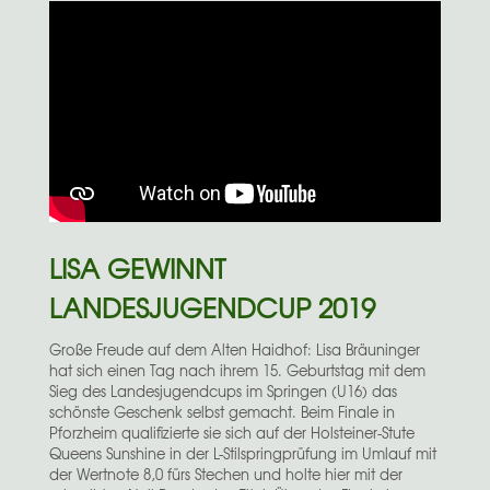
LISA GEWINNT
LANDESJUGENDCUP 2019
Große Freude auf dem Alten Haidhof: Lisa Bräuninger
hat sich einen Tag nach ihrem 15. Geburtstag mit dem
Sieg des Landesjugendcups im Springen (U16) das
schönste Geschenk selbst gemacht. Beim Finale in
Pforzheim qualifizierte sie sich auf der Holsteiner-Stute
Queens Sunshine in der L-Stilspringprüfung im Umlauf mit
der Wertnote 8,0 fürs Stechen und holte hier mit der