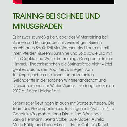
TRAINING BEI SCHNEE UND
MINUSGRADEN
Es ist zwar saumäßig kalt, aber das Wintertraining bei
Schnee und Minusgraden im zweistelligen Bereich
macht auch Spaß: Seit vier Wochen sind Laura mit mit
ihren Pferden Queen`s Sunshine und Lola sowie Lisa mit
Little Cookie und Walter im Trainings-Camp unter freiem
Himmel. Hindernisse sehen die Springpferde nicht – jetzt
geht es darum, den Kopf frei zu kriegen vom
Turniergeschehen und Kondition aufzutanken.
Geländeritte in der schönen Wintererlandschaft und
Dressur-Lektionen im Winter-Viereck – so fängt die Saison
2017 auf dem Haidhof an!
Seriensieger Reutlingen ist auch mit Bronze zufrieden: Die
Team des Pferdesportkreises Reutlingen mit (von links) Iris
Goedicke-Ruggaber, Jana Erkner, Lisa Bräuninger,
Saskia Herrmann, Greta Völker, Jule Mader, Aurelia
Marie Hüttig und Lena Erkner. Foto: Gabriele Knisel-