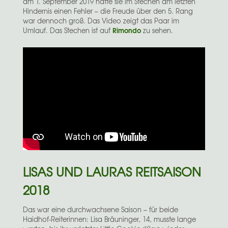
am 1. September 2019 hatte sie im Stechen am letzten
Hindernis einen Fehler – die Freude über den 5. Rang
war dennoch groß. Das Video zeigt das Paar im
Rimondo
Umlauf. Das Stechen ist auf
zu sehen.
LISAS UND LAURAS REITSAISON
2018
Das war eine durchwachsene Saison – für beide
Haidhof-Reiterinnen: Lisa Bräuninger, 14, musste lange