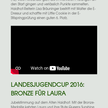
den Start gingen und verlässlich Punkte sammelten.
Haidhof-Reiterin Lisa Bräuninger bestritt mit Walter die E-
Dressur und schaffte mit Little Cookie in der E-
Stilspringprüfung einen guten 6. Platz.
LANDESJUGENDCUP 2016:
BRONZE FÜR LAURA
Jubelstimmung auf dem Alten Haidhof: Mit der Bronze-
Medaille kehrten Laura und ihre Stute Queens Sunshine