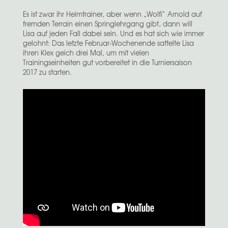
Es ist zwar ihr Heimtrainer, aber wenn „Wolfi“ Arnold auf
fremden Terrain einen Springlehrgang gibt, dann will
Lisa auf jeden Fall dabei sein. Und es hat sich wie immer
gelohnt: Das letzte Februar-Wochenende sattelte Lisa
ihren Klex geich drei Mal, um mit vielen
Trainingseinheiten gut vorbereitet in die Turniersaison
2017 zu starten.