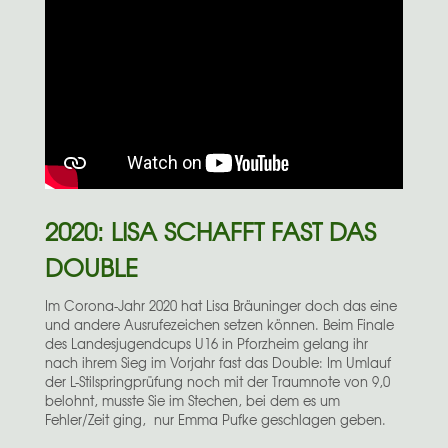
2020: LISA SCHAFFT FAST DAS
DOUBLE
Im Corona-Jahr 2020 hat Lisa Bräuninger doch das eine
und andere Ausrufezeichen setzen können. Beim Finale
des Landesjugendcups U16 in Pforzheim gelang ihr
nach ihrem Sieg im Vorjahr fast das Double: Im Umlauf
der L-Stilspringprüfung noch mit der Traumnote von 9,0
belohnt, musste Sie im Stechen, bei dem es um
Fehler/Zeit ging, nur Emma Pufke geschlagen geben.