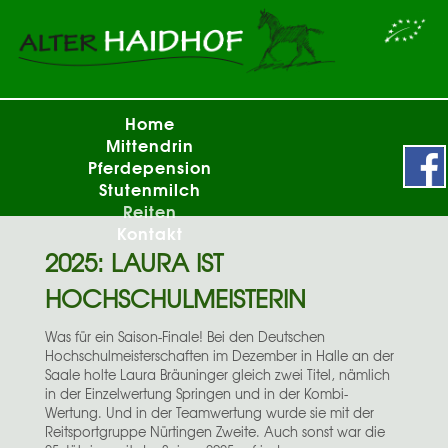
Home
Mittendrin
Pferdepension
Stutenmilch
Reiten
Kontakt
2025: LAURA IST
HOCHSCHULMEISTERIN
Was für ein Saison-Finale! Bei den Deutschen
Hochschulmeisterschaften im Dezember in Halle an der
Saale holte Laura Bräuninger gleich zwei Titel, nämlich
in der Einzelwertung Springen und in der Kombi-
Wertung. Und in der Teamwertung wurde sie mit der
Reitsportgruppe Nürtingen Zweite. Auch sonst war die