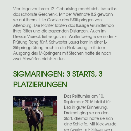
Vier Tage vor ihrem 12. Geburtstag macht sich Lisa selbst
das schönste Geschenk: Mit der Wertnote 8,2 gewann
sie auf ihrem Little Cookie das E-Stilspringen von
Altenburg. Die Richter lobten das flüssige Grundtempo
ihres Rittes und die passenden Distanzen. Auch im
Dressur-Viereck lief es gut, mit Walter belegte sie in der E-
Prüfung Rang fünf. Schwester Laura kam in einer L-
Stilspringprüfung noch in die Platzierung, mit dem
Ausgang des M-Springens mit Stechen hatte sie nach
zwei Abwürfen nichts zu tun.
SIGMARINGEN: 3 STARTS, 3
PLATZIERUNGEN
Das Reitturnier am 10.
September 2016 bleibt für
Lisa in guter Erinnerung:
Dreimal ging sie an den
Start, dreimal holte sie sich
eine Schleife. Mit Klex wurde
sie Zweite im E-Stilspringen